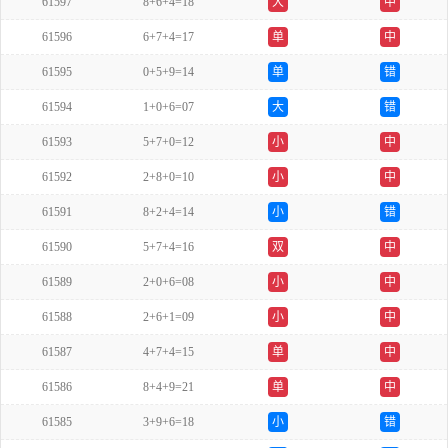
61597
8+6+4=18
大
中
61596
6+7+4=17
单
中
61595
0+5+9=14
单
错
61594
1+0+6=07
大
错
61593
5+7+0=12
小
中
61592
2+8+0=10
小
中
61591
8+2+4=14
小
错
61590
5+7+4=16
双
中
61589
2+0+6=08
小
中
61588
2+6+1=09
小
中
61587
4+7+4=15
单
中
61586
8+4+9=21
单
中
61585
3+9+6=18
小
错