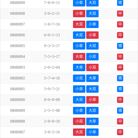
08080899
7+8+0=15
小单
大双
错
08080898
3+6+2=11
小单
大双
中
08080897
1+8+7=16
大双
小单
中
08080896
6+6+1=13
大双
小单
中
08080895
9+3+5=17
小单
大双
错
08080894
7+5+5=17
大单
小双
中
08080893
2+0+2=04
大单
小双
中
08080892
5+7+4=16
小双
大单
错
08080891
5+9+7=21
小单
大双
错
08080890
0+0+9=09
大双
小单
中
08080889
2+5+1=08
小单
大双
错
08080888
2+8+0=10
小双
大单
中
08080887
3+8+5=16
大双
小单
中