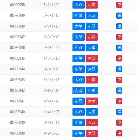
08080950
5+2+2=09
大双
小单
中
08080949
0+9+1=10
小单
大双
错
08080948
7+5+1=13
大单
小双
错
08080947
1+9+0=10
大单
小双
中
08080946
9+6+5=20
小双
大单
错
08080945
1+7+8=16
小单
大双
中
08080944
6+9+0=15
小单
大双
错
08080943
8+2+3=13
大双
小单
中
08080942
8+1+8=17
大双
小单
错
08080941
4+9+4=17
小双
大单
中
08080940
1+4+2=07
小双
大单
错
08080939
6+0+8=14
小单
大双
中
08080938
9+9+2=20
小单
大双
中