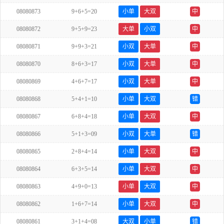
08080873
9+6+5=20
小单
大双
中
08080872
9+5+9=23
大单
小双
中
08080871
9+9+3=21
小双
大单
中
08080870
8+6+3=17
小双
大单
中
08080869
4+6+7=17
小双
大单
中
08080868
5+4+1=10
小单
大双
错
08080867
6+8+4=18
小单
大双
中
08080866
5+1+3=09
小双
大单
错
08080865
2+8+4=14
小单
大双
中
08080864
6+3+5=14
小单
大双
中
08080863
4+9+0=13
小单
大双
中
08080862
1+6+7=14
小单
大双
中
08080861
3+1+4=08
大双
小单
错