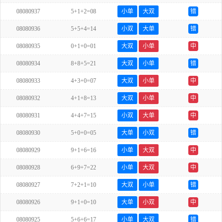
08080937
5+1+2=08
小单
大双
错
08080936
5+5+4=14
小双
大单
错
08080935
0+1+0=01
大双
小单
中
08080934
8+8+5=21
大双
小单
错
08080933
4+3+0=07
大双
小单
中
08080932
4+1+8=13
大双
小单
中
08080931
4+4+7=15
小双
大单
中
08080930
5+0+0=05
大单
小双
错
08080929
9+1+6=16
小单
大双
中
08080928
6+9+7=22
小单
大双
中
08080927
7+2+1=10
大双
小单
错
08080926
9+1+0=10
大单
小双
中
08080925
5+6+6=17
小单
大双
错