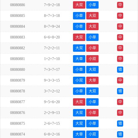
08080886
7+9+2=18
大双
小单
中
08080885
8+7+3=18
小单
大双
中
08080884
8+7+9=24
小单
大双
中
08080883
6+6+8=20
大双
小单
中
08080882
7+2+2=11
大双
小单
中
08080881
1+2+7=10
大单
小双
中
08080880
7+3+7=17
小单
大双
错
08080879
9+3+3=15
小双
大单
中
08080878
3+7+2=12
小单
大双
错
08080877
9+5+6=20
大双
小单
中
08080876
2+2+9=13
大双
小单
中
08080875
2+6+7=15
大双
小单
错
08080874
6+8+2=16
大单
小双
错