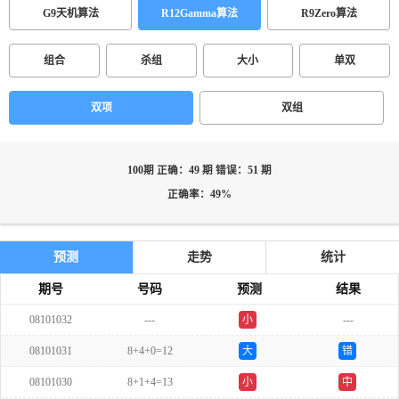
G9天机算法
R12Gamma算法
R9Zero算法
组合
杀组
大小
单双
双项
双组
100期 正确：49 期 错误：51 期
正确率：49%
预测
走势
统计
期号
号码
预测
结果
08101032
---
小
---
08101031
8+4+0=12
大
错
08101030
8+1+4=13
小
中