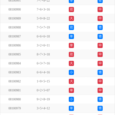
08100991
7+7+8=22
单
错
08100990
7+6+3=16
双
中
08100989
5+9+8=22
大
中
08100988
7+5+7=19
双
错
08100987
6+6+6=18
单
错
08100986
3+2+6=11
单
中
08100985
8+7+3=18
双
中
08100984
6+3+7=16
大
中
08100983
6+6+4=16
小
错
08100982
1+9+5=15
大
中
08100981
0+2+5=07
单
中
08100980
9+2+8=19
小
错
08100979
3+5+4=12
单
错