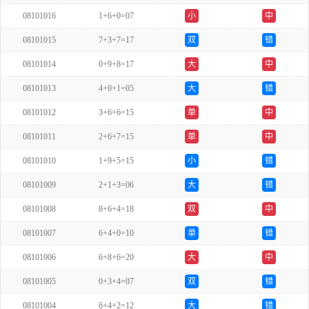
08101016
1+6+0=07
小
中
08101015
7+3+7=17
双
错
08101014
0+9+8=17
大
中
08101013
4+0+1=05
大
错
08101012
3+6+6=15
单
中
08101011
2+6+7=15
单
中
08101010
1+9+5=15
小
错
08101009
2+1+3=06
大
错
08101008
8+6+4=18
双
中
08101007
6+4+0=10
单
错
08101006
6+8+6=20
大
中
08101005
0+3+4=07
双
错
08101004
6+4+2=12
大
错