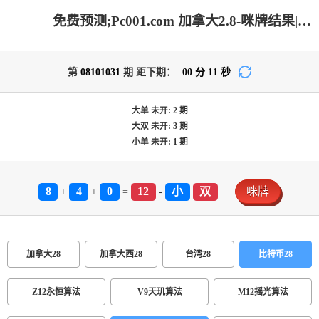
免费预测;Pc001.com 加拿大2.8-咪牌结果|加拿大2.8 PC查询结果预测|加拿大pc2.8预测-在线预测|加拿大2.8在线|加拿大在线咪牌_专注研究2.8_加拿大PC在线走势_官方数据!
第
08101031
期 距下期：
00
分
11
秒
大单
未开:
2
期
大双
未开:
3
期
小单
未开:
1
期
8
4
0
12
小
双
咪牌
+
+
=
-
加拿大28
加拿大西28
台湾28
比特币28
Z12永恒算法
V9天玑算法
M12摇光算法