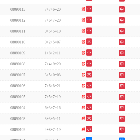
双
小
08090113
7+7+6=20
殺
中
单
小
08090112
7+6+7=20
殺
中
单
小
08090111
0+5+5=10
殺
中
单
大
08090110
0+2+5=07
殺
中
双
小
08090109
1+8+2=11
殺
中
双
小
08090108
7+4+9=20
殺
中
双
大
08090107
3+5+0=08
殺
中
双
小
08090106
7+6+8=21
殺
中
单
小
08090105
7+5+7=19
殺
中
双
小
08090104
6+3+7=16
殺
中
双
大
08090103
3+3+5=11
殺
中
双
小
08090102
4+8+7=19
殺
中
双