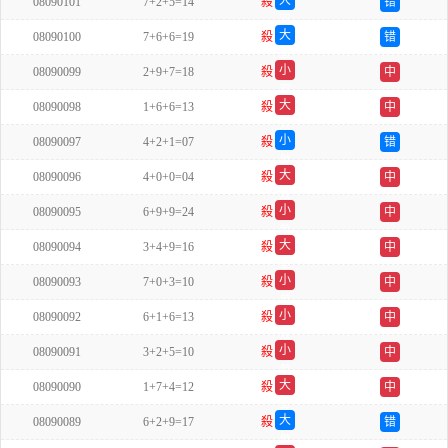
大
08090101
7+2+5=14
殺
错
双
大
08090100
7+6+6=19
殺
错
单
小
08090099
2+9+7=18
殺
中
双
大
08090098
1+6+6=13
殺
中
双
小
08090097
4+2+1=07
殺
错
单
大
08090096
4+0+0=04
殺
中
双
小
08090095
6+9+9=24
殺
中
单
大
08090094
3+4+9=16
殺
中
单
小
08090093
7+0+3=10
殺
中
单
小
08090092
6+1+6=13
殺
中
双
小
08090091
3+2+5=10
殺
中
单
大
08090090
1+7+4=12
殺
中
单
大
08090089
6+2+9=17
殺
错
单