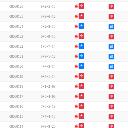
单
小
08090126
8+2+5=15
殺
中
单
大
08090125
3+3+6=12
殺
中
单
大
08090124
5+2+8=15
殺
错
单
小
08090123
0+6+9=15
殺
中
单
大
08090122
1+6+7=14
殺
错
双
小
08090121
3+8+1=12
殺
错
双
大
08090120
4+7+3=14
殺
错
双
小
08090119
9+4+1=14
殺
中
双
大
08090118
5+1+2=08
殺
中
单
大
08090117
0+5+4=09
殺
中
单
大
08090116
7+6+5=18
殺
中
单
大
08090115
7+4+4=15
殺
中
双
小
08090114
9+3+8=20
殺
中