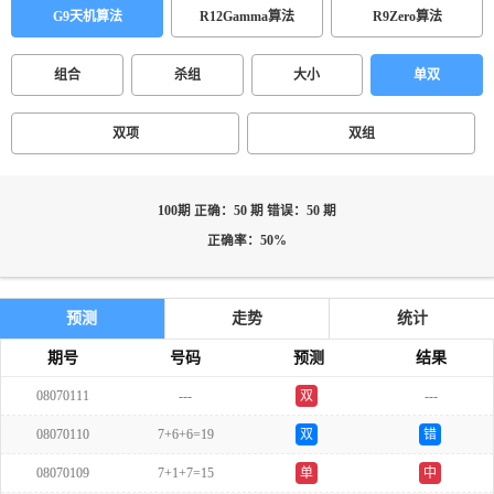
G9天机算法
R12Gamma算法
R9Zero算法
组合
杀组
大小
单双
双项
双组
100期 正确：50 期 错误：50 期
正确率：50%
预测
走势
统计
期号
号码
预测
结果
08070111
---
双
---
08070110
7+6+6=19
双
错
08070109
7+1+7=15
单
中