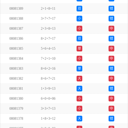
08081389
2+1+8=11
双
错
08081388
3+7+7=17
小
错
08081387
2+3+8=13
小
中
08081386
8+2+7=17
双
错
08081385
5+6+4=15
单
中
08081384
7+2+1=10
小
中
08081383
8+6+2=16
单
错
08081382
8+6+7=21
大
中
08081381
1+3+9=13
大
错
08081380
6+0+0=06
小
中
08081379
3+3+7=13
小
中
08081378
1+8+3=12
大
错