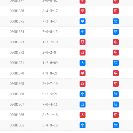
08081377
2+0+0=02
小
中
08081376
8+4+5=17
单
中
08081375
7+3+4=14
单
错
08081374
7+0+8=15
小
错
08081373
1+2+7=10
双
中
08081372
2+0+2=04
双
中
08081371
1+2+6=09
大
错
08081370
4+9+8=21
单
中
08081369
2+1+7=10
双
中
08081368
9+7+5=21
小
错
08081367
7+0+4=11
双
错
08081366
8+7+1=16
大
中
08081365
3+4+9=16
小
错