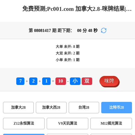
免费预测;Pc001.com 加拿大2.8-咪牌结果|加拿大2.8 PC查询结果预测|加拿大pc2.8预测-在线预测|加拿大2.8在线|加拿大在线咪牌_专注研究2.8_加拿大PC在线走势_官方数据!
第
08081417
期 距下期：
00
分
48
秒
大单
未开:
8
期
大双
未开:
2
期
小单
未开:
1
期
7
2
1
10
小
双
咪牌
+
+
=
-
加拿大28
加拿大西28
台湾28
比特币28
Z12永恒算法
V9天玑算法
M12摇光算法