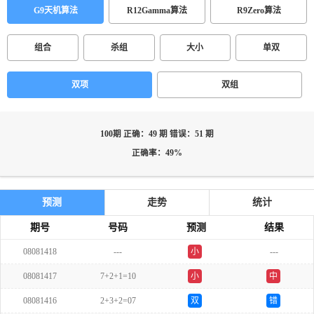
G9天机算法
R12Gamma算法
R9Zero算法
组合
杀组
大小
单双
双项
双组
100期 正确：49 期 错误：51 期
正确率：49%
预测
走势
统计
期号
号码
预测
结果
08081418
---
小
---
08081417
7+2+1=10
小
中
08081416
2+3+2=07
双
错