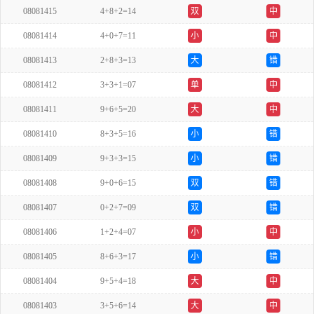
08081415
4+8+2=14
双
中
08081414
4+0+7=11
小
中
08081413
2+8+3=13
大
错
08081412
3+3+1=07
单
中
08081411
9+6+5=20
大
中
08081410
8+3+5=16
小
错
08081409
9+3+3=15
小
错
08081408
9+0+6=15
双
错
08081407
0+2+7=09
双
错
08081406
1+2+4=07
小
中
08081405
8+6+3=17
小
错
08081404
9+5+4=18
大
中
08081403
3+5+6=14
大
中