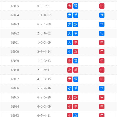
62095
6+8+7=21
大
双
中
62094
1+1+0=02
大
单
错
62093
6+2+1=09
大
双
错
62092
2+0+0=02
大
单
错
62091
1+5+3=09
大
单
中
62090
2+8+4=14
小
双
中
62089
1+9+3=13
小
双
中
62088
2+0+9=11
小
单
中
62087
4+8+3=15
大
双
中
62086
5+7+4=16
小
单
错
62085
6+9+5=20
大
双
中
62084
6+0+3=09
小
单
中
62083
0+7+4=11
小
双
中