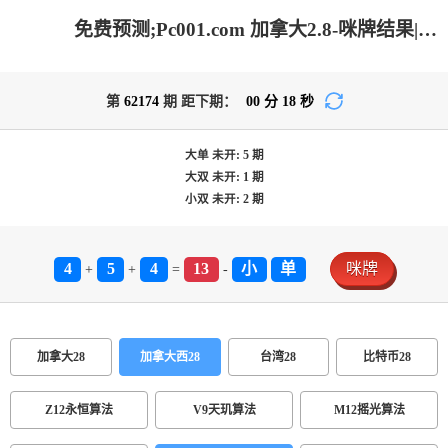
免费预测;Pc001.com 加拿大2.8-咪牌结果|加拿大2.8 PC查询结果预测|加拿大pc2.8预测-在线预测|加拿大2.8在线|加拿大在线咪牌_专注研究2.8_加拿大PC在线走势_官方数据!
第
62174
期 距下期：
00
分
18
秒
大单
未开:
5
期
大双
未开:
1
期
小双
未开:
2
期
4
5
4
13
小
单
咪牌
+
+
=
-
加拿大28
加拿大西28
台湾28
比特币28
Z12永恒算法
V9天玑算法
M12摇光算法