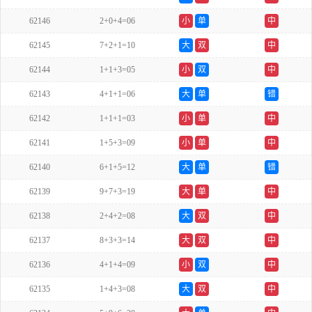
62146
2+0+4=06
小
单
中
62145
7+2+1=10
大
双
中
62144
1+1+3=05
小
双
中
62143
4+1+1=06
大
单
错
62142
1+1+1=03
小
单
中
62141
1+5+3=09
小
单
中
62140
6+1+5=12
大
单
错
62139
9+7+3=19
大
单
中
62138
2+4+2=08
大
双
中
62137
8+3+3=14
大
双
中
62136
4+1+4=09
小
双
中
62135
1+4+3=08
大
双
中