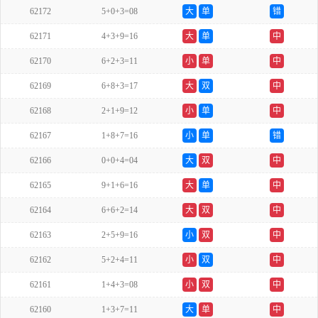
62172
5+0+3=08
大
单
错
62171
4+3+9=16
大
单
中
62170
6+2+3=11
小
单
中
62169
6+8+3=17
大
双
中
62168
2+1+9=12
小
单
中
62167
1+8+7=16
小
单
错
62166
0+0+4=04
大
双
中
62165
9+1+6=16
大
单
中
62164
6+6+2=14
大
双
中
62163
2+5+9=16
小
双
中
62162
5+2+4=11
小
双
中
62161
1+4+3=08
小
双
中
62160
1+3+7=11
大
单
中