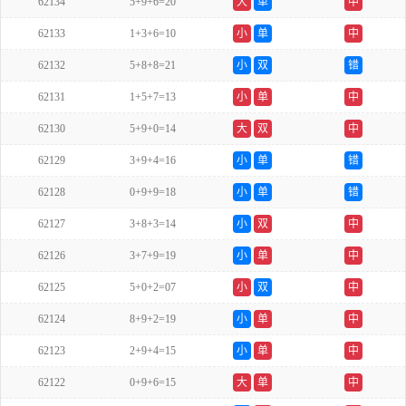
62134
5+9+6=20
大
单
中
62133
1+3+6=10
小
单
中
62132
5+8+8=21
小
双
错
62131
1+5+7=13
小
单
中
62130
5+9+0=14
大
双
中
62129
3+9+4=16
小
单
错
62128
0+9+9=18
小
单
错
62127
3+8+3=14
小
双
中
62126
3+7+9=19
小
单
中
62125
5+0+2=07
小
双
中
62124
8+9+2=19
小
单
中
62123
2+9+4=15
小
单
中
62122
0+9+6=15
大
单
中