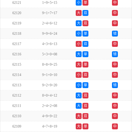
62121
1+9+5=15
小
单
中
62120
9+1+7=17
大
双
中
62119
2+4+6=12
大
双
中
62118
9+9+6=24
小
单
错
62117
4+3+6=13
小
双
中
62116
5+3+0=08
大
单
错
62115
8+8+9=25
大
单
中
62114
9+1+0=10
小
双
中
62113
9+2+9=20
小
单
错
62112
8+0+4=12
大
双
中
62111
2+4+2=08
大
双
中
62110
4+9+9=22
大
双
中
62109
4+7+8=19
大
单
中