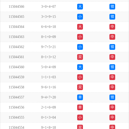
115044566
3+0+4=07
大
错
115044565
3+3+9=15
小
错
115044564
6+6+6=18
大
中
115044563
8+1+0=09
小
中
115044562
9+7+5=21
小
错
115044561
8+1+3=12
双
中
115044560
5+0+4=09
大
错
115044559
1+1+1=03
小
中
115044558
9+6+1=16
双
中
115044557
9+4+7=20
单
错
115044556
2+1+6=09
单
中
115044555
0+1+3=04
小
中
115044554
9+1+8=18
双
中