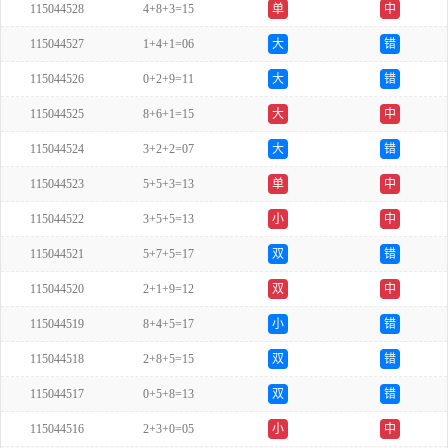
115044528
4+8+3=15
单
中
115044527
1+4+1=06
大
错
115044526
0+2+9=11
大
错
115044525
8+6+1=15
大
中
115044524
3+2+2=07
大
错
115044523
5+5+3=13
单
中
115044522
3+5+5=13
小
中
115044521
5+7+5=17
双
错
115044520
2+1+9=12
双
中
115044519
8+4+5=17
小
错
115044518
2+8+5=15
双
错
115044517
0+5+8=13
双
错
115044516
2+3+0=05
小
中