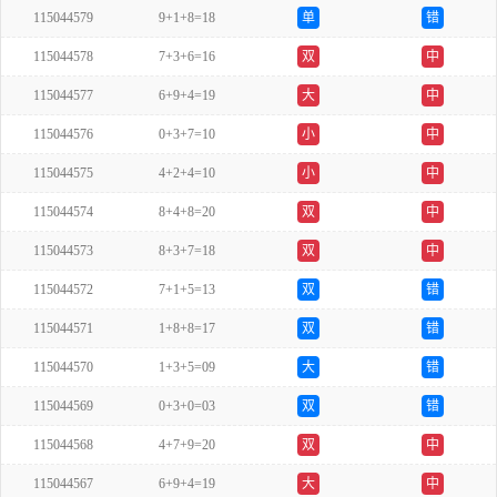
115044579
9+1+8=18
单
错
115044578
7+3+6=16
双
中
115044577
6+9+4=19
大
中
115044576
0+3+7=10
小
中
115044575
4+2+4=10
小
中
115044574
8+4+8=20
双
中
115044573
8+3+7=18
双
中
115044572
7+1+5=13
双
错
115044571
1+8+8=17
双
错
115044570
1+3+5=09
大
错
115044569
0+3+0=03
双
错
115044568
4+7+9=20
双
中
115044567
6+9+4=19
大
中