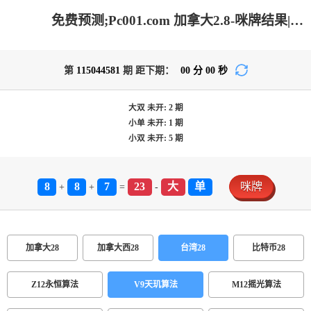
免费预测;Pc001.com 加拿大2.8-咪牌结果|加拿大2.8 PC查询结果预测|加拿大pc2.8预测-在线预测|加拿大2.8在线|加拿大在线咪牌_专注研究2.8_加拿大PC在线走势_官方数据!
第
115044581
期 距下期：
00
分
00
秒
大双
未开:
2
期
小单
未开:
1
期
小双
未开:
5
期
8
8
7
23
大
单
咪牌
+
+
=
-
加拿大28
加拿大西28
台湾28
比特币28
Z12永恒算法
V9天玑算法
M12摇光算法