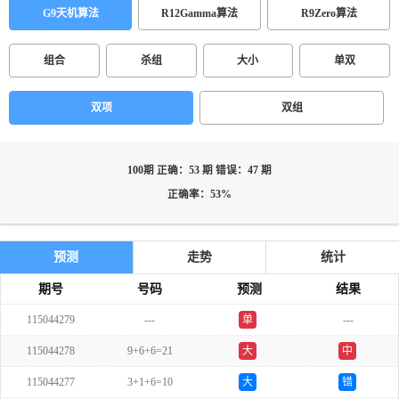
G9天机算法
R12Gamma算法
R9Zero算法
组合
杀组
大小
单双
双项
双组
100期 正确：53 期 错误：47 期
正确率：53%
预测
走势
统计
期号
号码
预测
结果
115044279
---
单
---
115044278
9+6+6=21
大
中
115044277
3+1+6=10
大
错