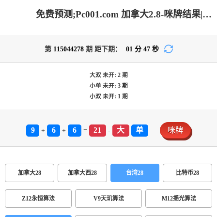
免费预测;Pc001.com 加拿大2.8-咪牌结果|加拿大2.8 PC查询结果预测|加拿大pc2.8预测-在线预测|加拿大2.8在线|加拿大在线咪牌_专注研究2.8_加拿大PC在线走势_官方数据!
第
115044278
期 距下期：
01
分
47
秒
大双
未开:
2
期
小单
未开:
3
期
小双
未开:
1
期
9
6
6
21
大
单
咪牌
+
+
=
-
加拿大28
加拿大西28
台湾28
比特币28
Z12永恒算法
V9天玑算法
M12摇光算法