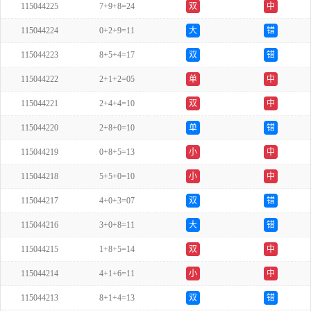
115044225
7+9+8=24
双
中
115044224
0+2+9=11
大
错
115044223
8+5+4=17
双
错
115044222
2+1+2=05
单
中
115044221
2+4+4=10
双
中
115044220
2+8+0=10
单
错
115044219
0+8+5=13
小
中
115044218
5+5+0=10
小
中
115044217
4+0+3=07
双
错
115044216
3+0+8=11
大
错
115044215
1+8+5=14
双
中
115044214
4+1+6=11
小
中
115044213
8+1+4=13
双
错