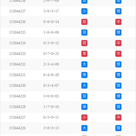
115044238
2+0+7=09
双
错
115044237
5+9+3=17
小
错
115044236
0+8+6=14
双
中
115044235
1+0+8=09
双
错
115044234
0+3+9=12
双
中
115044233
9+7+9=25
单
中
115044232
2+3+4=09
大
错
115044231
8+4+8=20
单
错
115044230
0+3+4=07
大
错
115044229
3+0+0=03
双
错
115044228
1+7+8=16
单
错
115044227
6+5+0=11
小
中
115044226
2+8+3=13
大
错