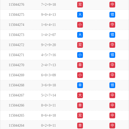
115044276
7+2+9=18
双
中
115044275
9+0+4=13
大
错
115044274
1+6+4=11
小
中
115044273
1+4+2=07
大
错
115044272
9+2+9=20
双
中
115044271
4+5+7=16
小
错
115044270
2+4+7=13
单
中
115044269
6+0+3=09
小
中
115044268
3+6+9=18
单
错
115044267
5+2+7=14
大
中
115044266
8+0+3=11
单
中
115044265
8+6+4=18
双
中
115044264
0+2+9=11
单
中