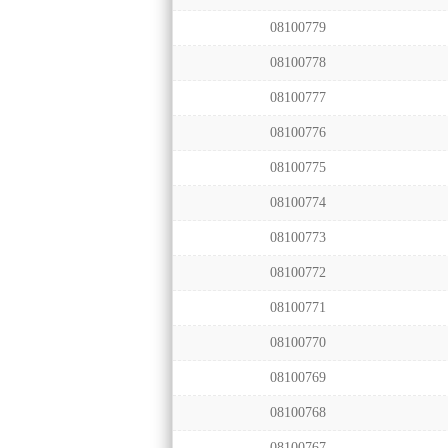
08100779
08100778
08100777
08100776
08100775
08100774
08100773
08100772
08100771
08100770
08100769
08100768
08100767