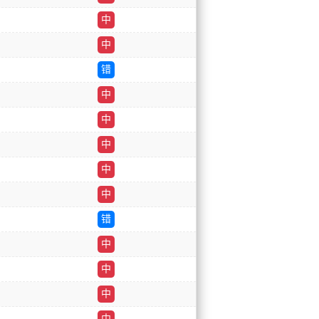
中
中
错
中
中
中
中
中
错
中
中
中
中