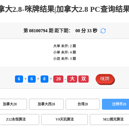
第
08100794
期 距下期：
00
分
33
秒
大单
未开:
2
期
小单
未开:
4
期
小双
未开:
3
期
6
+
6
+
8
=
20
-
大
双
咪牌
加拿大28
加拿大西28
台湾28
比特币28
Z12永恒算法
V9天玑算法
M12摇光算法