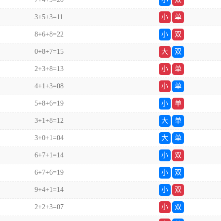
3+5+3=11
小
单
8+6+8=22
小
双
0+8+7=15
大
双
2+3+8=13
小
单
4+1+3=08
小
单
5+8+6=19
小
单
3+1+8=12
大
单
3+0+1=04
大
单
6+7+1=14
小
双
6+7+6=19
小
双
9+4+1=14
小
双
2+2+3=07
小
双