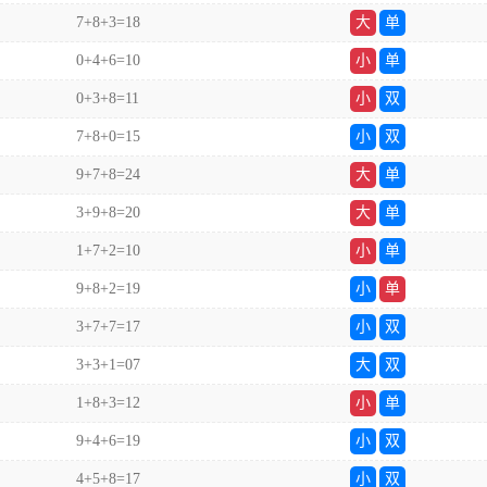
7+8+3=18
大
单
0+4+6=10
小
单
0+3+8=11
小
双
7+8+0=15
小
双
9+7+8=24
大
单
3+9+8=20
大
单
1+7+2=10
小
单
9+8+2=19
小
单
3+7+7=17
小
双
3+3+1=07
大
双
1+8+3=12
小
单
9+4+6=19
小
双
4+5+8=17
小
双