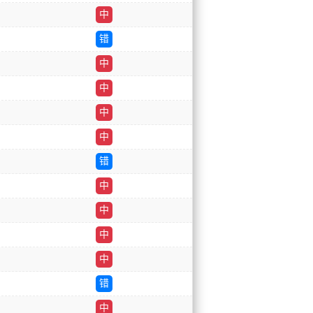
中
错
中
中
中
中
错
中
中
中
中
错
中