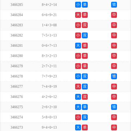
3466285
8+4+2=14
小
单
错
3466284
6+6+9=21
大
单
中
3466283
1+4+3=08
小
双
中
3466282
7+5+1=13
小
双
中
3466281
0+6+7=13
大
单
中
3466280
8+3+2=13
小
单
中
3466279
2+7+2=11
小
单
中
3466278
7+7+9=23
小
双
错
3466277
7+4+8=19
大
双
中
3466276
4+2+6=12
大
双
中
3466275
2+6+2=10
大
单
错
3466274
5+8+0=13
小
双
中
3466273
9+4+0=13
大
单
中