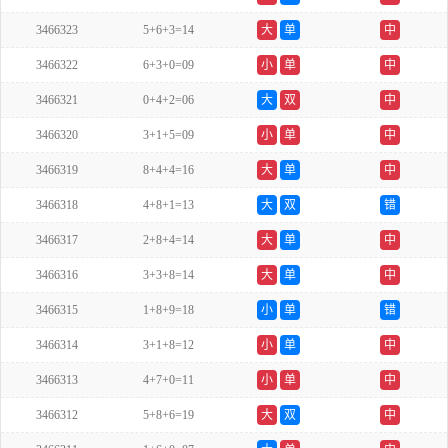
3466323
5+6+3=14
大
单
中
3466322
6+3+0=09
小
单
中
3466321
0+4+2=06
大
双
中
3466320
3+1+5=09
小
单
中
3466319
8+4+4=16
大
单
中
3466318
4+8+1=13
大
双
错
3466317
2+8+4=14
大
单
中
3466316
3+3+8=14
大
单
中
3466315
1+8+9=18
小
单
错
3466314
3+1+8=12
小
单
中
3466313
4+7+0=11
小
单
中
3466312
5+8+6=19
大
双
中