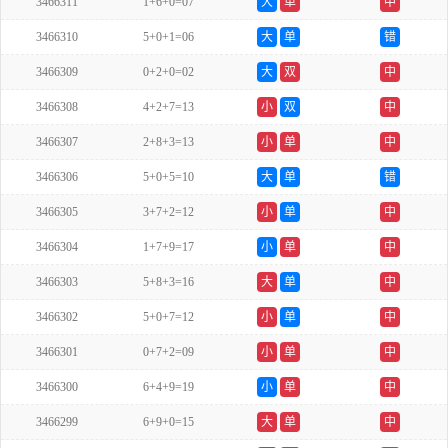
3466311
1+6+0=07
大
单
中
3466310
5+0+1=06
大
单
错
3466309
0+2+0=02
大
双
中
3466308
4+2+7=13
小
双
中
3466307
2+8+3=13
小
单
中
3466306
5+0+5=10
大
单
错
3466305
3+7+2=12
小
单
中
3466304
1+7+9=17
小
单
中
3466303
5+8+3=16
大
单
中
3466302
5+0+7=12
小
单
中
3466301
0+7+2=09
小
单
中
3466300
6+4+9=19
小
单
中
3466299
6+9+0=15
大
单
中