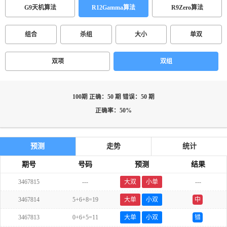
G9天机算法
R12Gamma算法
R9Zero算法
组合
杀组
大小
单双
双项
双组
100期 正确：50 期 错误：50 期
正确率：50%
预测
走势
统计
期号
号码
预测
结果
3467815
---
大双
小单
---
3467814
5+6+8=19
大单
小双
中
3467813
0+6+5=11
大单
小双
错