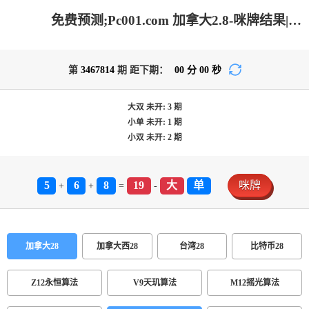
免费预测;Pc001.com 加拿大2.8-咪牌结果|加拿大2.8 PC查询结果预测|加拿大pc2.8预测-在线预测|加拿大2.8在线|加拿大在线咪牌_专注研究2.8_加拿大PC在线走势_官方数据!
第
3467814
期 距下期：
00
分
00
秒
大双
未开:
3
期
小单
未开:
1
期
小双
未开:
2
期
5
6
8
19
大
单
咪牌
+
+
=
-
加拿大28
加拿大西28
台湾28
比特币28
Z12永恒算法
V9天玑算法
M12摇光算法