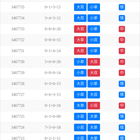
3467735
9+1+5=15
大双
小单
错
3467734
3+4+5=12
大双
小单
错
3467733
6+8+6=20
大双
小单
中
3467732
0+9+6=15
大单
小双
中
3467731
9+1+4=14
大双
小单
中
3467730
5+6+9=20
小单
大双
中
3467729
6+8+0=14
小单
大双
中
3467728
6+3+6=15
大双
小单
错
3467727
6+6+3=15
小单
大双
错
3467726
9+1+0=10
大单
小双
中
3467725
6+3+0=09
小双
大单
错
3467724
7+5+6=18
小双
大单
错
3467723
8+2+1=11
小双
大单
错