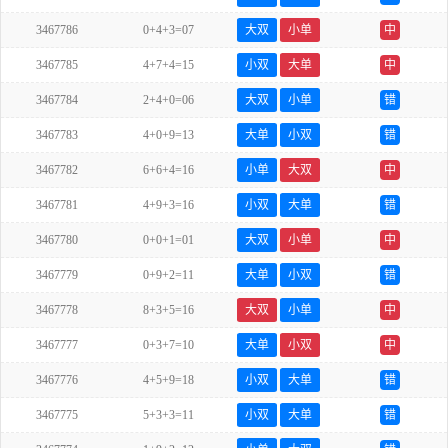
3467786
0+4+3=07
大双
小单
中
3467785
4+7+4=15
小双
大单
中
3467784
2+4+0=06
大双
小单
错
3467783
4+0+9=13
大单
小双
错
3467782
6+6+4=16
小单
大双
中
3467781
4+9+3=16
小双
大单
错
3467780
0+0+1=01
大双
小单
中
3467779
0+9+2=11
大单
小双
错
3467778
8+3+5=16
大双
小单
中
3467777
0+3+7=10
大单
小双
中
3467776
4+5+9=18
小双
大单
错
3467775
5+3+3=11
小双
大单
错