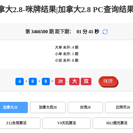
第
3466500
期 距下期：
01
分
41
秒
大单
未开:
4
期
小单
未开:
1
期
小双
未开:
8
期
4
+
8
+
8
=
20
-
大
双
咪牌
加拿大28
加拿大西28
台湾28
比特币28
Z12永恒算法
V9天玑算法
M12摇光算法