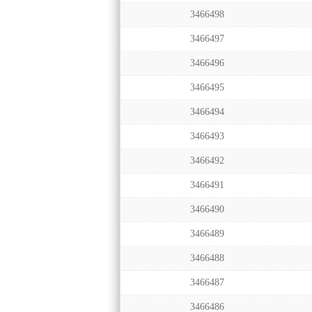
3466498
3466497
3466496
3466495
3466494
3466493
3466492
3466491
3466490
3466489
3466488
3466487
3466486