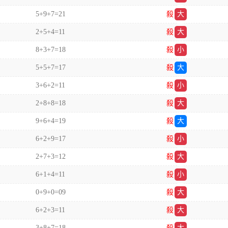
双
5+9+7=21
殺
大
双
2+5+4=11
殺
大
单
8+3+7=18
殺
小
单
5+5+7=17
殺
大
单
3+6+2=11
殺
小
双
2+8+8=18
殺
大
单
9+6+4=19
殺
大
单
6+2+9=17
殺
小
双
2+7+3=12
殺
大
双
6+1+4=11
殺
小
双
0+9+0=09
殺
大
单
6+2+3=11
殺
大
单
3+8+7=18
殺
大