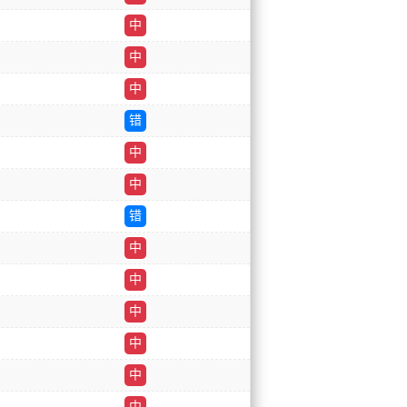
中
中
中
错
中
中
错
中
中
中
中
中
中