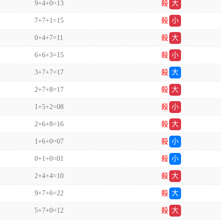
9+4+0=13
殺
大
单
7+7+1=15
殺
小
单
0+4+7=11
殺
大
双
6+6+3=15
殺
小
双
3+7+7=17
殺
大
单
2+7+8=17
殺
大
双
1+5+2=08
殺
小
单
2+6+8=16
殺
大
单
1+6+0=07
殺
小
单
0+1+0=01
殺
小
单
2+4+4=10
殺
大
双
9+7+6=22
殺
大
双
5+7+0=12
殺
大