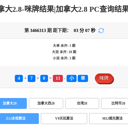
第
3466313
期 距下期：
03
分
07
秒
大单
未开:
1
期
大双
未开:
10
期
小双
未开:
3
期
4
+
7
+
0
=
11
-
小
单
咪牌
加拿大28
加拿大西28
台湾28
比特币28
Z12永恒算法
V9天玑算法
M12摇光算法