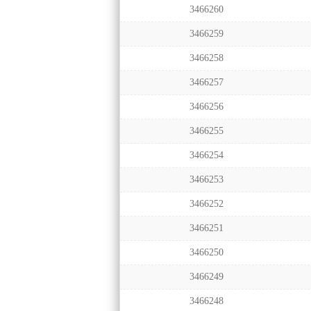
3466260
3466259
3466258
3466257
3466256
3466255
3466254
3466253
3466252
3466251
3466250
3466249
3466248