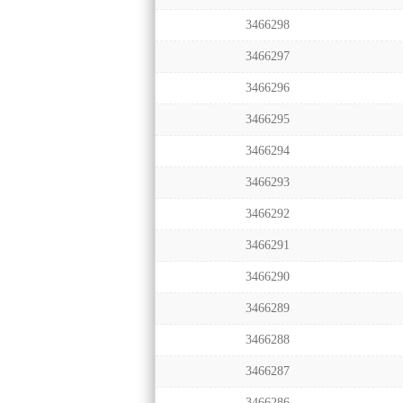
3466298
3466297
3466296
3466295
3466294
3466293
3466292
3466291
3466290
3466289
3466288
3466287
3466286