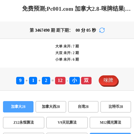
免费预测;Pc001.com 加拿大2.8-咪牌结果|加拿大2.8 PC查询结果预测|加拿大pc2.8预测-在线预测|加拿大2.8在线|加拿大在线咪牌_专注研究2.8_加拿大PC在线走势_官方数据!
第
3467490
期 距下期：
00
分
05
秒
大单
未开:
7
期
大双
未开:
2
期
小单
未开:
6
期
9
1
2
12
小
双
咪牌
+
+
=
-
加拿大28
加拿大西28
台湾28
比特币28
Z12永恒算法
V9天玑算法
M12摇光算法