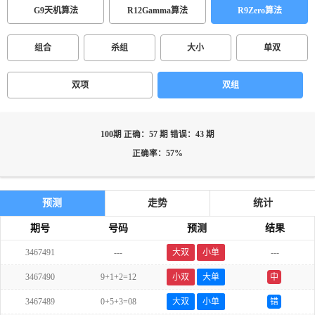
G9天机算法
R12Gamma算法
R9Zero算法
组合
杀组
大小
单双
双项
双组
100期 正确：57 期 错误：43 期
正确率：57%
预测
走势
统计
期号
号码
预测
结果
3467491
---
大双
小单
---
3467490
9+1+2=12
小双
大单
中
3467489
0+5+3=08
大双
小单
错